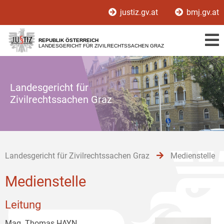
Zur
Zum
Zum
justiz.gv.at
bmj.gv.at
Hauptnavigation
Inhalt
Untermenü
[1]
[2]
[3]
REPUBLIK ÖSTERREICH
LANDESGERICHT FÜR ZIVILRECHTSSACHEN GRAZ
Landesgericht für
Zivilrechtssachen Graz
Landesgericht für Zivilrechtssachen Graz
Medienstelle
Medienstelle
Leitung
Mag. Thomas HAYN