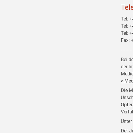
Tel
Tel: 
Tel: 
Tel: 
Fax: 
Bei d
der I
Medie
> Med
Die M
Unsch
Opfer
Verfa
Unter
Der J