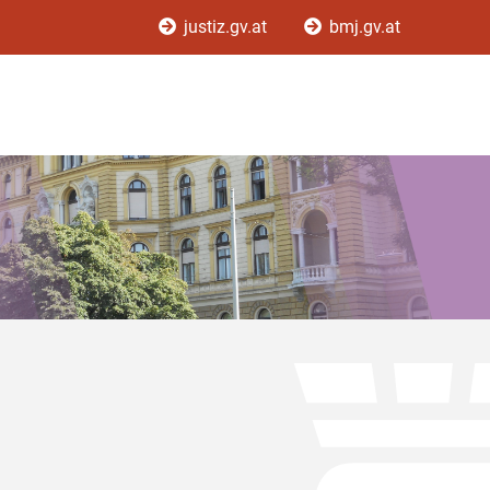
justiz.gv.at
bmj.gv.at