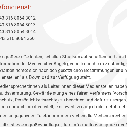
efondienst:
+43 316 8064 3012
+43 316 8064 3013
+43 316 8064 3014
+43 316 8064 3601
en größeren Gerichten, bei allen Staatsanwaltschaften und Justiz
nformation der Medien über Angelegenheiten in ihrem Zuständigkei
narbeit richtet sich nach den gesetzlichen Bestimmungen und 
ienstellen" als Download
zur Verfügung steht.
ediensprecher:innen als Leiter:innen dieser Medienstellen habe
uldsvermutung, Gewährleistung eines fairen Verfahrens, Vorsch
schutz, Persönlichkeitsrechte) zu beachten und dafür zu sorg
hren dadurch nicht vereitelt, erschwert, verzögert oder gefährdet 
 den angegebenen Telefonnummern stehen die Mediensprecher:in
ustiz ist es ein großes Anliegen, dem Informationsanspruch d