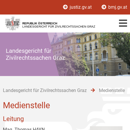
Zur
Zum
Zum
justiz.gv.at
bmj.gv.at
Hauptnavigation
Inhalt
Untermenü
[1]
[2]
[3]
REPUBLIK ÖSTERREICH
LANDESGERICHT FÜR ZIVILRECHTSSACHEN GRAZ
Landesgericht für
Zivilrechtssachen Graz
Landesgericht für Zivilrechtssachen Graz
Medienstelle
Medienstelle
Leitung
Mag. Thomas HAYN