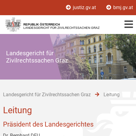
Zur
Zum
Zum
justiz.gv.at
bmj.gv.at
Hauptnavigation
Inhalt
Untermenü
[1]
[2]
[3]
REPUBLIK ÖSTERREICH
LANDESGERICHT FÜR ZIVILRECHTSSACHEN GRAZ
Landesgericht für
Zivilrechtssachen Graz
Landesgericht für Zivilrechtssachen Graz
Leitung
Leitung
Präsident des Landesgerichtes
Dr. Bernhard DEU