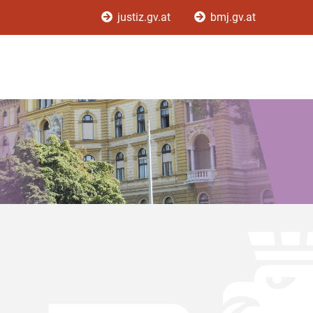
justiz.gv.at
bmj.gv.at