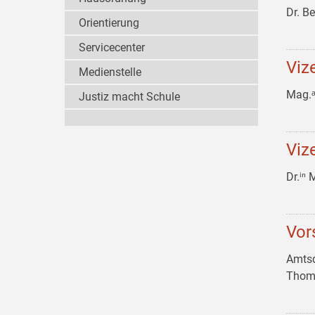
Dr. B
Orientierung
Servicecenter
Viz
Medienstelle
Mag.
Justiz macht Schule
Viz
Dr.ⁱⁿ
Vor
Amtsd
Thom