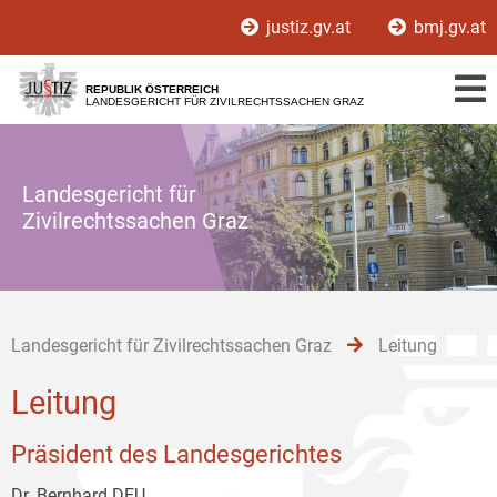
Zur
Zum
Zum
justiz.gv.at
bmj.gv.at
Hauptnavigation
Inhalt
Untermenü
[1]
[2]
[3]
REPUBLIK ÖSTERREICH
LANDESGERICHT FÜR ZIVILRECHTSSACHEN GRAZ
Landesgericht für
Zivilrechtssachen Graz
Landesgericht für Zivilrechtssachen Graz
Leitung
Leitung
Präsident des Landesgerichtes
Dr. Bernhard DEU