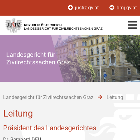
Zur
Zum
Zum
justiz.gv.at
bmj.gv.at
Hauptnavigation
Inhalt
Untermenü
[1]
[2]
[3]
REPUBLIK ÖSTERREICH
LANDESGERICHT FÜR ZIVILRECHTSSACHEN GRAZ
Landesgericht für
Zivilrechtssachen Graz
Landesgericht für Zivilrechtssachen Graz
Leitung
Leitung
Präsident des Landesgerichtes
Dr. Bernhard DEU