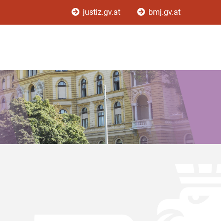
justiz.gv.at
bmj.gv.at