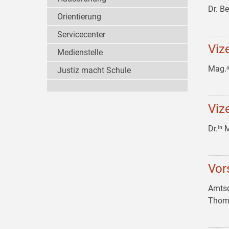
Dr. B
Orientierung
Servicecenter
Viz
Medienstelle
Mag.
Justiz macht Schule
Viz
Dr.ⁱⁿ
Vor
Amtsd
Thom