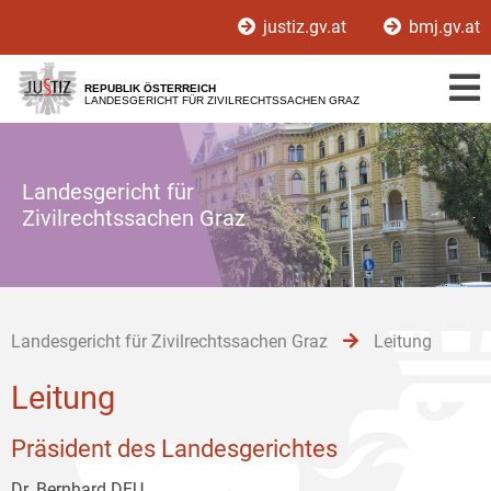
Zur
Zum
Zum
justiz.gv.at
bmj.gv.at
Hauptnavigation
Inhalt
Untermenü
[1]
[2]
[3]
REPUBLIK ÖSTERREICH
LANDESGERICHT FÜR ZIVILRECHTSSACHEN GRAZ
Landesgericht für
Zivilrechtssachen Graz
Landesgericht für Zivilrechtssachen Graz
Leitung
Leitung
Präsident des Landesgerichtes
Dr. Bernhard DEU