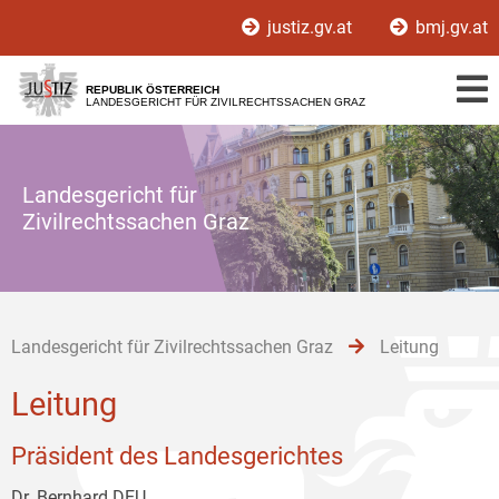
Zur
Zum
Zum
justiz.gv.at
bmj.gv.at
Hauptnavigation
Inhalt
Untermenü
[1]
[2]
[3]
REPUBLIK ÖSTERREICH
LANDESGERICHT FÜR ZIVILRECHTSSACHEN GRAZ
Landesgericht für
Zivilrechtssachen Graz
Landesgericht für Zivilrechtssachen Graz
Leitung
Leitung
Präsident des Landesgerichtes
Dr. Bernhard DEU