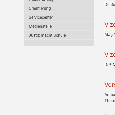
Dr. B
Orientierung
Servicecenter
Viz
Medienstelle
Mag.
Justiz macht Schule
Viz
Dr.ⁱⁿ
Vor
Amtsd
Thom