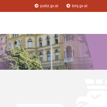
justiz.gv.at
bmj.gv.at