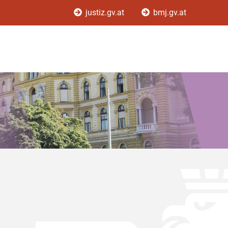
justiz.gv.at
bmj.gv.at