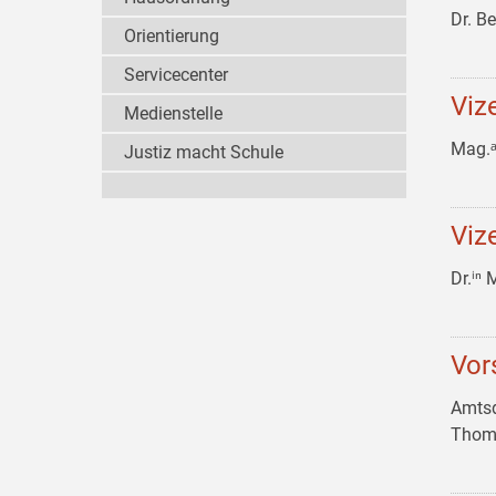
Dr. B
Orientierung
Servicecenter
Viz
Medienstelle
Mag.
Justiz macht Schule
Viz
Dr.ⁱⁿ
Vor
Amtsd
Thom