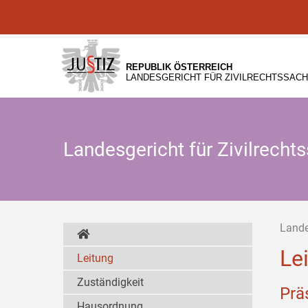
Zur
Zum
Zum
Hauptnavigation
Inhalt
Untermenü
[1]
[2]
[3]
REPUBLIK ÖSTERREICH
LANDESGERICHT FÜR ZIVILRECHTSSAC
Landesgericht für Zivilrecht
Lande
Le
Leitung
Zuständigkeit
Prä
Hausordnung