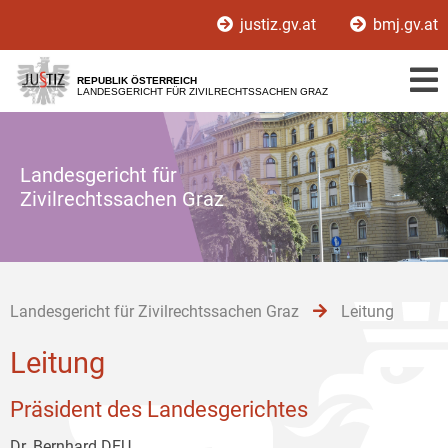
Zur
Zum
Zum
justiz.gv.at
bmj.gv.at
Hauptnavigation
Inhalt
Untermenü
[1]
[2]
[3]
REPUBLIK ÖSTERREICH
LANDESGERICHT FÜR ZIVILRECHTSSACHEN GRAZ
Landesgericht für
Zivilrechtssachen Graz
Landesgericht für Zivilrechtssachen Graz
Leitung
Leitung
Präsident des Landesgerichtes
Dr. Bernhard DEU