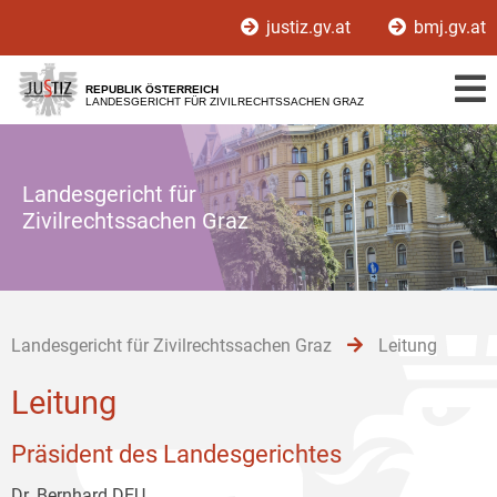
Zur
Zum
Zum
justiz.gv.at
bmj.gv.at
Hauptnavigation
Inhalt
Untermenü
[1]
[2]
[3]
REPUBLIK ÖSTERREICH
LANDESGERICHT FÜR ZIVILRECHTSSACHEN GRAZ
Landesgericht für
Zivilrechtssachen Graz
Landesgericht für Zivilrechtssachen Graz
Leitung
Leitung
Präsident des Landesgerichtes
Dr. Bernhard DEU