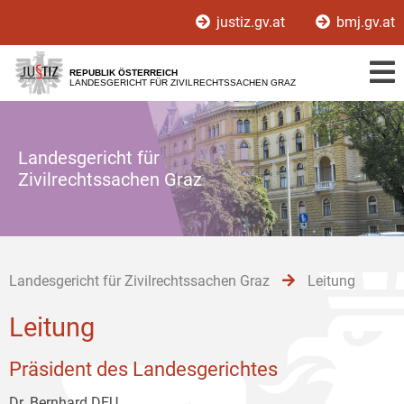
Zur
Zum
Zum
justiz.gv.at
bmj.gv.at
Hauptnavigation
Inhalt
Untermenü
[1]
[2]
[3]
REPUBLIK ÖSTERREICH
LANDESGERICHT FÜR ZIVILRECHTSSACHEN GRAZ
Landesgericht für
Zivilrechtssachen Graz
Landesgericht für Zivilrechtssachen Graz
Leitung
Leitung
Präsident des Landesgerichtes
Dr. Bernhard DEU