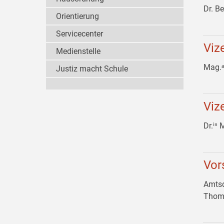
Dr. B
Orientierung
Servicecenter
Viz
Medienstelle
Mag.
Justiz macht Schule
Viz
Dr.ⁱⁿ
Vor
Amtsd
Thom