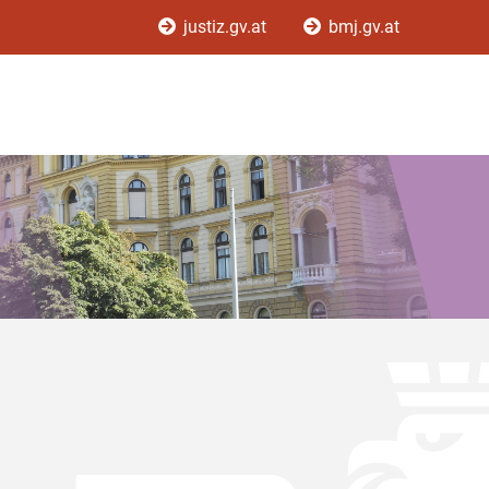
justiz.gv.at
bmj.gv.at