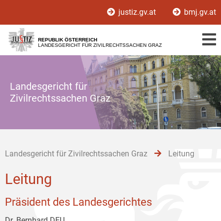
Zur
Zum
Zum
justiz.gv.at
bmj.gv.at
Hauptnavigation
Inhalt
Untermenü
[1]
[2]
[3]
REPUBLIK ÖSTERREICH
LANDESGERICHT FÜR ZIVILRECHTSSACHEN GRAZ
Landesgericht für
Zivilrechtssachen Graz
Landesgericht für Zivilrechtssachen Graz
Leitung
Leitung
Präsident des Landesgerichtes
Dr. Bernhard DEU