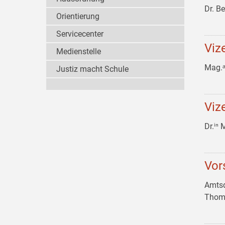
Dr. B
Orientierung
Servicecenter
Viz
Medienstelle
Mag.
Justiz macht Schule
Viz
Dr.ⁱⁿ
Vor
Amtsd
Thom