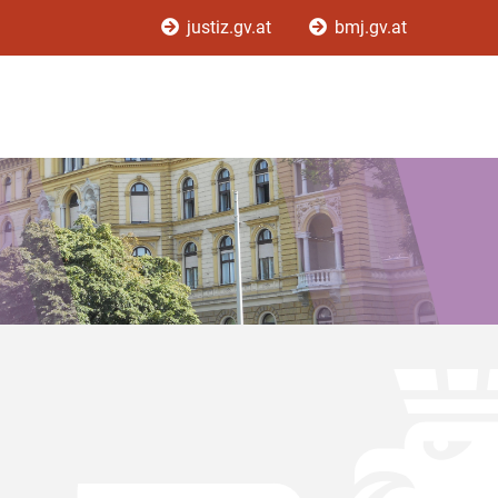
justiz.gv.at
bmj.gv.at