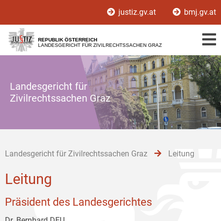
Zur
Zum
Zum
justiz.gv.at
bmj.gv.at
Hauptnavigation
Inhalt
Untermenü
[1]
[2]
[3]
REPUBLIK ÖSTERREICH
LANDESGERICHT FÜR ZIVILRECHTSSACHEN GRAZ
Landesgericht für
Zivilrechtssachen Graz
Landesgericht für Zivilrechtssachen Graz
Leitung
Leitung
Präsident des Landesgerichtes
Dr. Bernhard DEU