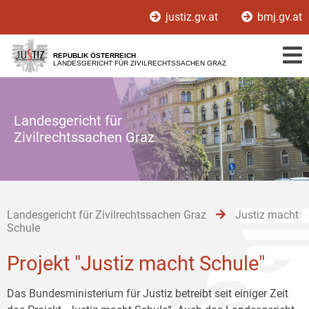
Zur
Zum
Zum
justiz.gv.at
bmj.gv.at
Hauptnavigation
Inhalt
Untermenü
[1]
[2]
[3]
REPUBLIK ÖSTERREICH
LANDESGERICHT FÜR ZIVILRECHTSSACHEN GRAZ
Landesgericht für
Zivilrechtssachen Graz
Landesgericht für Zivilrechtssachen Graz
Justiz macht
Schule
Projekt "Justiz macht Schule"
Das Bundesministerium für Justiz betreibt seit einiger Zeit