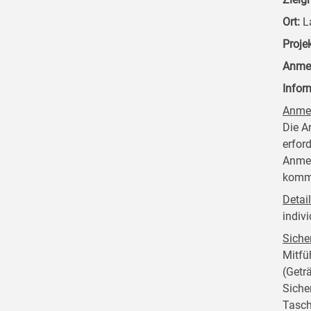
Ort:
La
Proje
Anme
Infor
Anme
Die A
erfor
Anmel
kommt
Detai
indivi
Siche
Mitfü
(Getr
Siche
Tasch