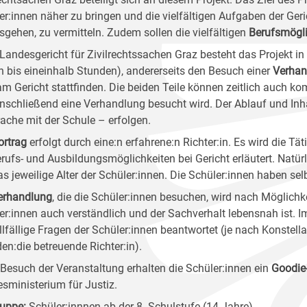
er:innen näher zu bringen und die vielfältigen Aufgaben der Geric
sgehen, zu vermitteln. Zudem sollen die vielfältigen
Berufsmögli
Landesgericht für Zivilrechtssachen Graz besteht das Projekt in 
in bis eineinhalb Stunden), andererseits den Besuch einer
Verhan
am Gericht stattfinden. Die beiden Teile können zeitlich auch ko
nschließend eine Verhandlung besucht wird. Der Ablauf und Inha
ache mit der Schule – erfolgen.
ortrag
erfolgt durch eine:n erfahrene:n Richter:in. Es wird die Tä
erufs- und Ausbildungsmöglichkeiten bei Gericht erläutert. Natürl
as jeweilige Alter der Schüler:innen. Die Schüler:innen haben sel
erhandlung
, die die Schüler:innen besuchen, wird nach Möglichke
er:innen auch verständlich und der Sachverhalt lebensnah ist.
llfällige Fragen der Schüler:innen beantwortet (je nach Konstell
den:die betreuende Richter:in).
Besuch der Veranstaltung erhalten die Schüler:innen ein
Goodie
sministerium für Justiz.
ruppe
:
Schüler:innnen ab der 8. Schulstufe (14 Jahre)