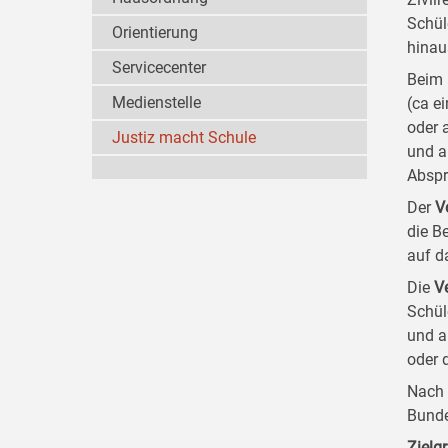
Schül
Orientierung
hinau
Servicecenter
Beim 
Medienstelle
(ca e
oder 
Justiz macht Schule
und a
Abspr
Der
V
die B
auf d
Die
V
Schül
und a
oder 
Nach 
Bunde
Zielg