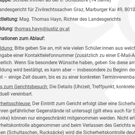
ndesgericht für Zivilrechtssachen Graz, Marburger Kai 49, 801
ktleitung:
Mag. Thomas Hayn, Richter des Landesgerichts
ldung:
thomas.hayn@justiz.gv.at
mationen zum Ablauf:
ldung:
Bitte geben Sie an, mit wie vielen Schüler:innen aus welc
ngabe einer Kontakttelefonnummer (zusätzlich zu einer E-Mail-Adr
derlich. Wenn Sie besondere Wünsche haben, geben Sie diese am
dung wird bestätigt, es kann aber – insbesondere zu Beginn de
 – einige Zeit dauern, bis es zu einer konkreten Terminverein
ls zum Gerichtsbesuch:
Die Details (Uhrzeit, Treffpunkt, konkre
duell vereinbart.
rheitsschleuse
:
Der Eintritt zum Gericht erfolgt über eine Sicher
hren gefährlicher Gegenstände ist untersagt (gilt etwa auch für
änke) können nur eingeschränkt mitgenommen werden. Nicht er
rheitskontrolle abgenommen und beim Verlassen des Gerichts w
en (Schultaschen, Rucksäcke) wird die Sicherheitskontrolle deutli