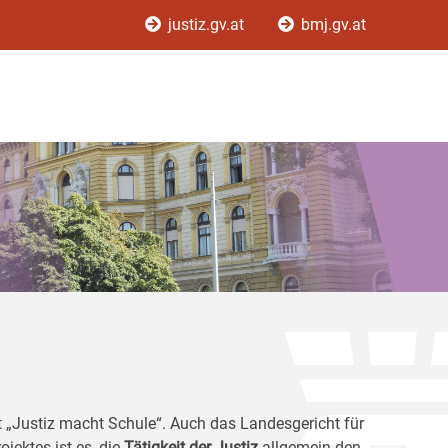
justiz.gv.at
bmj.gv.at
kt „Justiz macht Schule“. Auch das Landesgericht für
ojektes ist es, die
Tätigkeit der Justiz
allgemein den