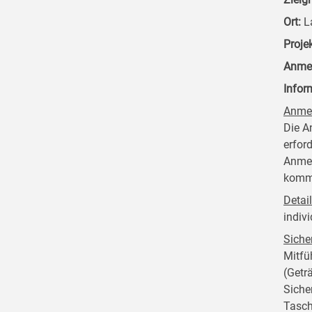
Ort:
La
Proje
Anme
Infor
Anme
Die A
erfor
Anmel
kommt
Detai
indivi
Siche
Mitfü
(Getr
Siche
Tasch