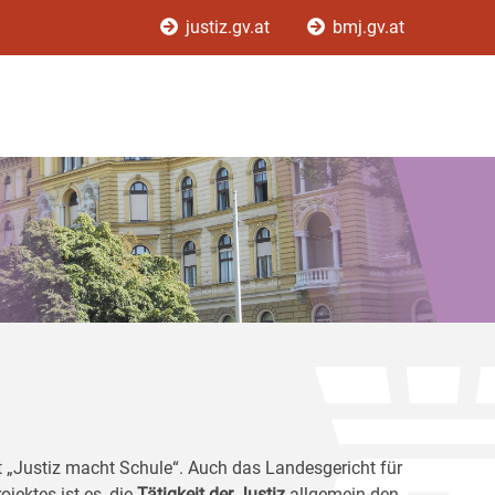
justiz.gv.at
bmj.gv.at
kt „Justiz macht Schule“. Auch das Landesgericht für
ojektes ist es, die
Tätigkeit der Justiz
allgemein den