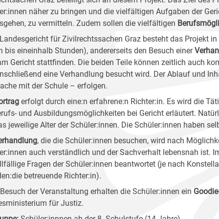
er:innen näher zu bringen und die vielfältigen Aufgaben der Geric
sgehen, zu vermitteln. Zudem sollen die vielfältigen
Berufsmögli
Landesgericht für Zivilrechtssachen Graz besteht das Projekt in 
in bis eineinhalb Stunden), andererseits den Besuch einer
Verhan
am Gericht stattfinden. Die beiden Teile können zeitlich auch ko
nschließend eine Verhandlung besucht wird. Der Ablauf und Inha
ache mit der Schule – erfolgen.
ortrag
erfolgt durch eine:n erfahrene:n Richter:in. Es wird die Tä
erufs- und Ausbildungsmöglichkeiten bei Gericht erläutert. Natürl
as jeweilige Alter der Schüler:innen. Die Schüler:innen haben sel
erhandlung
, die die Schüler:innen besuchen, wird nach Möglichke
er:innen auch verständlich und der Sachverhalt lebensnah ist.
llfällige Fragen der Schüler:innen beantwortet (je nach Konstell
den:die betreuende Richter:in).
Besuch der Veranstaltung erhalten die Schüler:innen ein
Goodie
sministerium für Justiz.
ruppe
:
Schüler:innnen ab der 8. Schulstufe (14 Jahre)