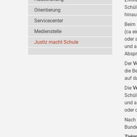
Schül
Orientierung
hinau
Servicecenter
Beim 
Medienstelle
(ca e
oder 
Justiz macht Schule
und a
Abspr
Der
V
die B
auf d
Die
V
Schül
und a
oder 
Nach 
Bunde
Zielg