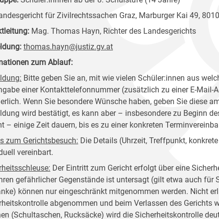
ndesgericht für Zivilrechtssachen Graz, Marburger Kai 49, 801
ktleitung:
Mag. Thomas Hayn, Richter des Landesgerichts
ldung:
thomas.hayn@justiz.gv.at
mationen zum Ablauf:
ldung:
Bitte geben Sie an, mit wie vielen Schüler:innen aus welc
ngabe einer Kontakttelefonnummer (zusätzlich zu einer E-Mail-Adr
derlich. Wenn Sie besondere Wünsche haben, geben Sie diese am
dung wird bestätigt, es kann aber – insbesondere zu Beginn de
 – einige Zeit dauern, bis es zu einer konkreten Terminverein
ls zum Gerichtsbesuch:
Die Details (Uhrzeit, Treffpunkt, konkre
duell vereinbart.
rheitsschleuse
:
Der Eintritt zum Gericht erfolgt über eine Sicher
hren gefährlicher Gegenstände ist untersagt (gilt etwa auch für
änke) können nur eingeschränkt mitgenommen werden. Nicht er
rheitskontrolle abgenommen und beim Verlassen des Gerichts w
en (Schultaschen, Rucksäcke) wird die Sicherheitskontrolle deutli