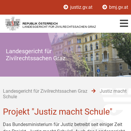
Zur
Zum
Zum
justiz.gv.at
bmj.gv.at
Hauptnavigation
Inhalt
Untermenü
[1]
[2]
[3]
REPUBLIK ÖSTERREICH
LANDESGERICHT FÜR ZIVILRECHTSSACHEN GRAZ
Landesgericht für
Zivilrechtssachen Graz
Landesgericht für Zivilrechtssachen Graz
Justiz macht
Schule
Projekt "Justiz macht Schule"
Das Bundesministerium für Justiz betreibt seit einiger Zeit