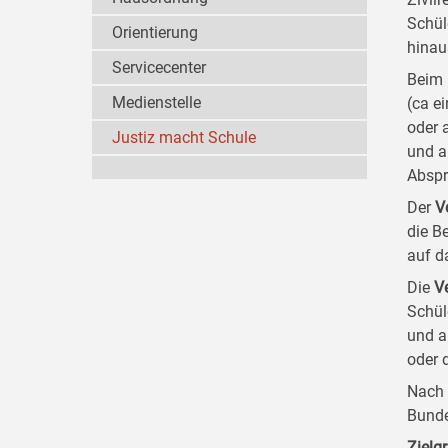
Schül
Orientierung
hinau
Servicecenter
Beim 
Medienstelle
(ca e
oder 
Justiz macht Schule
und a
Abspr
Der
V
die B
auf d
Die
V
Schül
und a
oder 
Nach 
Bunde
Zielg