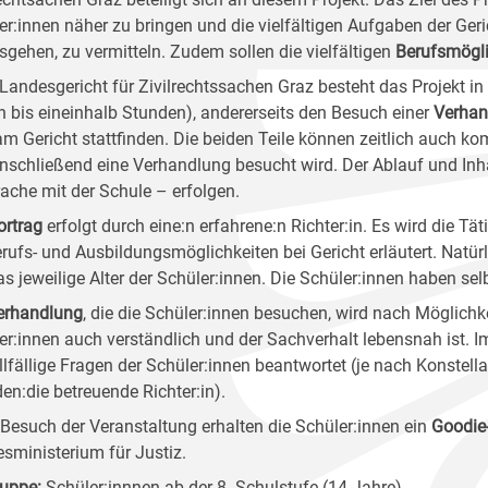
er:innen näher zu bringen und die vielfältigen Aufgaben der Geric
sgehen, zu vermitteln. Zudem sollen die vielfältigen
Berufsmögli
Landesgericht für Zivilrechtssachen Graz besteht das Projekt in 
in bis eineinhalb Stunden), andererseits den Besuch einer
Verhan
am Gericht stattfinden. Die beiden Teile können zeitlich auch ko
nschließend eine Verhandlung besucht wird. Der Ablauf und Inha
ache mit der Schule – erfolgen.
ortrag
erfolgt durch eine:n erfahrene:n Richter:in. Es wird die Tä
erufs- und Ausbildungsmöglichkeiten bei Gericht erläutert. Natürl
as jeweilige Alter der Schüler:innen. Die Schüler:innen haben sel
erhandlung
, die die Schüler:innen besuchen, wird nach Möglichke
er:innen auch verständlich und der Sachverhalt lebensnah ist.
llfällige Fragen der Schüler:innen beantwortet (je nach Konstell
den:die betreuende Richter:in).
Besuch der Veranstaltung erhalten die Schüler:innen ein
Goodie
sministerium für Justiz.
ruppe
:
Schüler:innnen ab der 8. Schulstufe (14 Jahre)