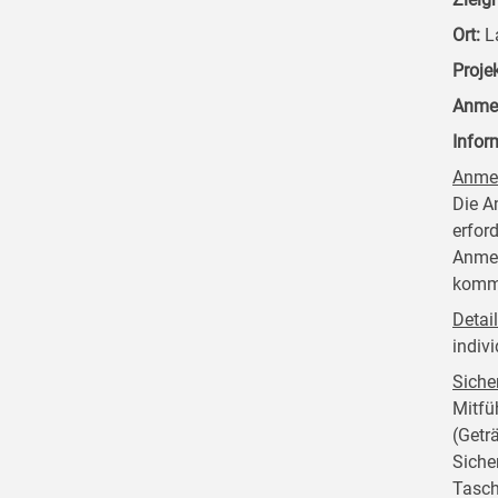
Ort:
La
Proje
Anme
Infor
Anme
Die A
erfor
Anmel
kommt
Detai
indivi
Siche
Mitfü
(Getr
Siche
Tasch