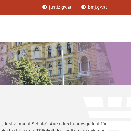
justiz.gv.at
bmj.gv.at
kt „Justiz macht Schule“. Auch das Landesgericht für
ojektes ist es, die
Tätigkeit der Justiz
allgemein den