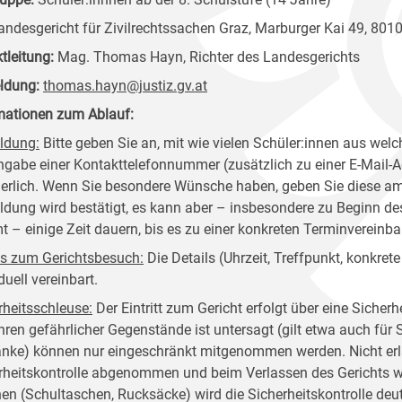
ndesgericht für Zivilrechtssachen Graz, Marburger Kai 49, 801
ktleitung:
Mag. Thomas Hayn, Richter des Landesgerichts
ldung:
thomas.hayn@justiz.gv.at
mationen zum Ablauf:
ldung:
Bitte geben Sie an, mit wie vielen Schüler:innen aus welc
ngabe einer Kontakttelefonnummer (zusätzlich zu einer E-Mail-Adr
derlich. Wenn Sie besondere Wünsche haben, geben Sie diese am
dung wird bestätigt, es kann aber – insbesondere zu Beginn de
 – einige Zeit dauern, bis es zu einer konkreten Terminverein
ls zum Gerichtsbesuch:
Die Details (Uhrzeit, Treffpunkt, konkre
duell vereinbart.
rheitsschleuse
:
Der Eintritt zum Gericht erfolgt über eine Sicher
hren gefährlicher Gegenstände ist untersagt (gilt etwa auch für
änke) können nur eingeschränkt mitgenommen werden. Nicht er
rheitskontrolle abgenommen und beim Verlassen des Gerichts w
en (Schultaschen, Rucksäcke) wird die Sicherheitskontrolle deutli