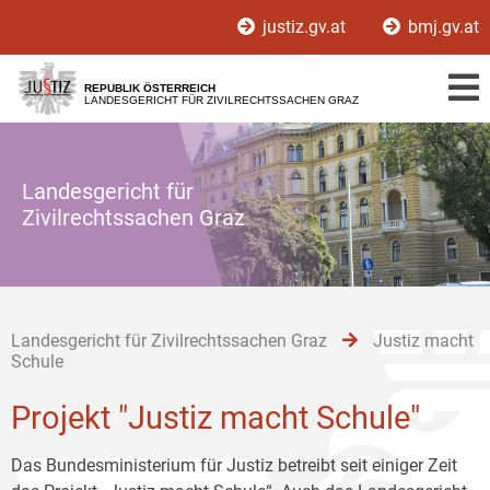
Zur
Zum
Zum
justiz.gv.at
bmj.gv.at
Hauptnavigation
Inhalt
Untermenü
[1]
[2]
[3]
REPUBLIK ÖSTERREICH
LANDESGERICHT FÜR ZIVILRECHTSSACHEN GRAZ
Landesgericht für
Zivilrechtssachen Graz
Landesgericht für Zivilrechtssachen Graz
Justiz macht
Schule
Projekt "Justiz macht Schule"
Das Bundesministerium für Justiz betreibt seit einiger Zeit