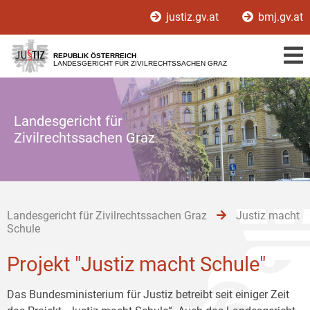
Zur
Zum
Zum
justiz.gv.at
bmj.gv.at
Hauptnavigation
Inhalt
Untermenü
[1]
[2]
[3]
REPUBLIK ÖSTERREICH
LANDESGERICHT FÜR ZIVILRECHTSSACHEN GRAZ
Landesgericht für
Zivilrechtssachen Graz
Landesgericht für Zivilrechtssachen Graz
Justiz macht
Schule
Projekt "Justiz macht Schule"
Das Bundesministerium für Justiz betreibt seit einiger Zeit