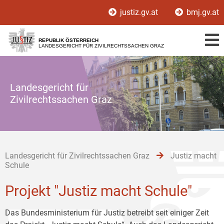
Zur
Zum
Zum
justiz.gv.at
bmj.gv.at
Hauptnavigation
Inhalt
Untermenü
[1]
[2]
[3]
REPUBLIK ÖSTERREICH
LANDESGERICHT FÜR ZIVILRECHTSSACHEN GRAZ
Landesgericht für
Zivilrechtssachen Graz
Landesgericht für Zivilrechtssachen Graz
Justiz macht
Schule
Projekt "Justiz macht Schule"
Das Bundesministerium für Justiz betreibt seit einiger Zeit