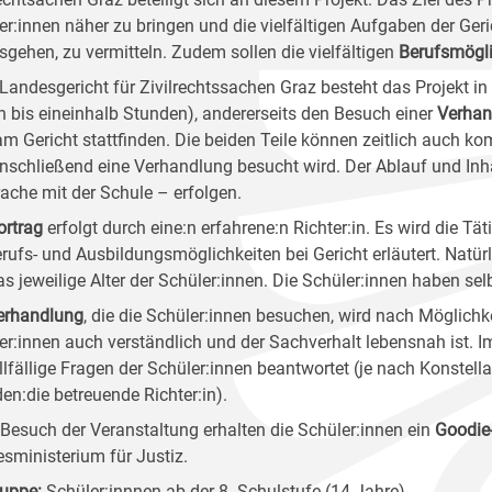
er:innen näher zu bringen und die vielfältigen Aufgaben der Geric
sgehen, zu vermitteln. Zudem sollen die vielfältigen
Berufsmögli
Landesgericht für Zivilrechtssachen Graz besteht das Projekt in 
in bis eineinhalb Stunden), andererseits den Besuch einer
Verhan
am Gericht stattfinden. Die beiden Teile können zeitlich auch ko
nschließend eine Verhandlung besucht wird. Der Ablauf und Inha
ache mit der Schule – erfolgen.
ortrag
erfolgt durch eine:n erfahrene:n Richter:in. Es wird die Tä
erufs- und Ausbildungsmöglichkeiten bei Gericht erläutert. Natürl
as jeweilige Alter der Schüler:innen. Die Schüler:innen haben sel
erhandlung
, die die Schüler:innen besuchen, wird nach Möglichke
er:innen auch verständlich und der Sachverhalt lebensnah ist.
llfällige Fragen der Schüler:innen beantwortet (je nach Konstell
den:die betreuende Richter:in).
Besuch der Veranstaltung erhalten die Schüler:innen ein
Goodie
sministerium für Justiz.
ruppe
:
Schüler:innnen ab der 8. Schulstufe (14 Jahre)