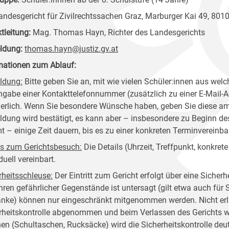
ndesgericht für Zivilrechtssachen Graz, Marburger Kai 49, 801
ktleitung:
Mag. Thomas Hayn, Richter des Landesgerichts
ldung:
thomas.hayn@justiz.gv.at
mationen zum Ablauf:
ldung:
Bitte geben Sie an, mit wie vielen Schüler:innen aus welc
ngabe einer Kontakttelefonnummer (zusätzlich zu einer E-Mail-Adr
derlich. Wenn Sie besondere Wünsche haben, geben Sie diese am
dung wird bestätigt, es kann aber – insbesondere zu Beginn de
 – einige Zeit dauern, bis es zu einer konkreten Terminverein
ls zum Gerichtsbesuch:
Die Details (Uhrzeit, Treffpunkt, konkre
duell vereinbart.
rheitsschleuse
:
Der Eintritt zum Gericht erfolgt über eine Sicher
hren gefährlicher Gegenstände ist untersagt (gilt etwa auch für
änke) können nur eingeschränkt mitgenommen werden. Nicht er
rheitskontrolle abgenommen und beim Verlassen des Gerichts w
en (Schultaschen, Rucksäcke) wird die Sicherheitskontrolle deutli