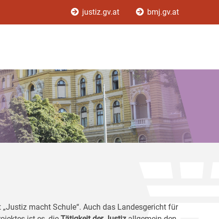
justiz.gv.at
bmj.gv.at
kt „Justiz macht Schule“. Auch das Landesgericht für
ojektes ist es, die
Tätigkeit der Justiz
allgemein den