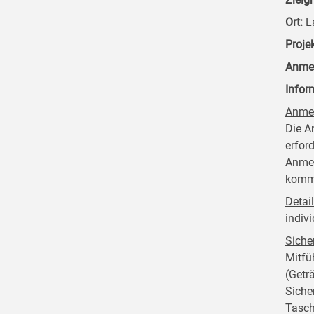
Ort:
La
Proje
Anme
Infor
Anme
Die A
erfor
Anmel
kommt
Detai
indivi
Siche
Mitfü
(Getr
Siche
Tasch