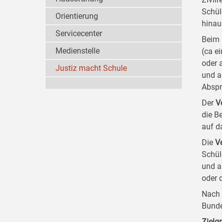
Schül
Orientierung
hinau
Servicecenter
Beim 
Medienstelle
(ca e
oder 
Justiz macht Schule
und a
Abspr
Der
V
die B
auf d
Die
V
Schül
und a
oder 
Nach 
Bunde
Zielg