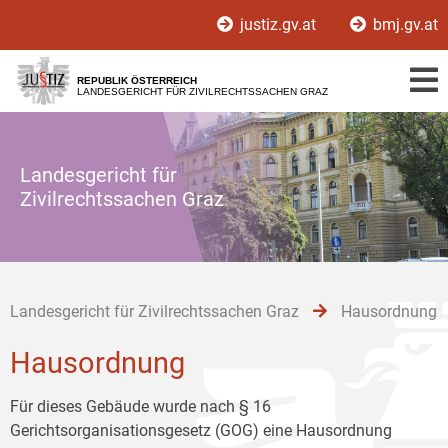
Zur
Zum
Zum
justiz.gv.at
bmj.gv.at
Hauptnavigation
Inhalt
Untermenü
[1]
[2]
[3]
REPUBLIK ÖSTERREICH
LANDESGERICHT FÜR ZIVILRECHTSSACHEN GRAZ
Landesgericht für
Zivilrechtssachen Graz
Landesgericht für Zivilrechtssachen Graz
Hausordnung
Hausordnung
Für dieses Gebäude wurde nach § 16
Gerichtsorganisationsgesetz (GOG) eine Hausordnung