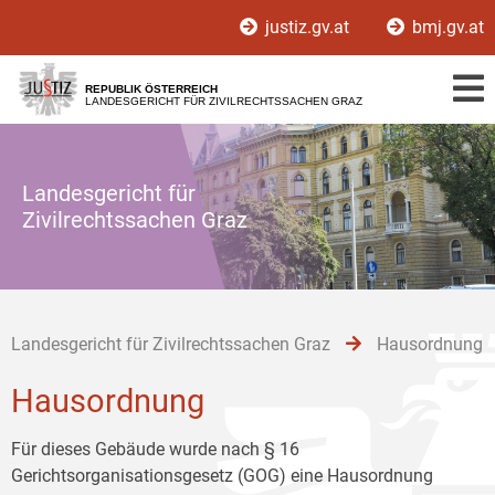
Zur
Zum
Zum
justiz.gv.at
bmj.gv.at
Hauptnavigation
Inhalt
Untermenü
[1]
[2]
[3]
REPUBLIK ÖSTERREICH
LANDESGERICHT FÜR ZIVILRECHTSSACHEN GRAZ
Landesgericht für
Zivilrechtssachen Graz
Landesgericht für Zivilrechtssachen Graz
Hausordnung
Hausordnung
Für dieses Gebäude wurde nach § 16
Gerichtsorganisationsgesetz (GOG) eine Hausordnung