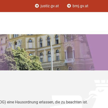
justiz.gv.at
bmj.gv.at
G) eine Hausordnung erlassen, die zu beachten ist.