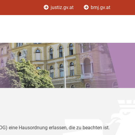
justiz.gv.at
bmj.gv.at
G) eine Hausordnung erlassen, die zu beachten ist.