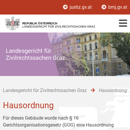
Zur
Zum
Zum
justiz.gv.at
bmj.gv.at
Hauptnavigation
Inhalt
Untermenü
[1]
[2]
[3]
REPUBLIK ÖSTERREICH
LANDESGERICHT FÜR ZIVILRECHTSSACHEN GRAZ
Landesgericht für
Zivilrechtssachen Graz
Landesgericht für Zivilrechtssachen Graz
Hausordnung
Hausordnung
Für dieses Gebäude wurde nach § 16
Gerichtsorganisationsgesetz (GOG) eine Hausordnung