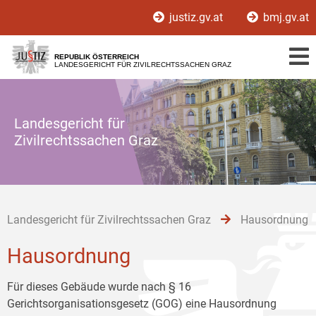
Zur
Zum
Zum
justiz.gv.at
bmj.gv.at
Hauptnavigation
Inhalt
Untermenü
[1]
[2]
[3]
REPUBLIK ÖSTERREICH
LANDESGERICHT FÜR ZIVILRECHTSSACHEN GRAZ
Landesgericht für
Zivilrechtssachen Graz
Landesgericht für Zivilrechtssachen Graz
Hausordnung
Hausordnung
Für dieses Gebäude wurde nach § 16
Gerichtsorganisationsgesetz (GOG) eine Hausordnung