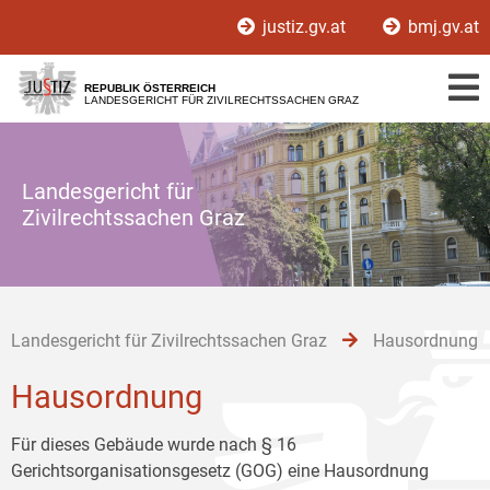
Zur
Zum
Zum
justiz.gv.at
bmj.gv.at
Hauptnavigation
Inhalt
Untermenü
[1]
[2]
[3]
REPUBLIK ÖSTERREICH
LANDESGERICHT FÜR ZIVILRECHTSSACHEN GRAZ
Landesgericht für
Zivilrechtssachen Graz
Landesgericht für Zivilrechtssachen Graz
Hausordnung
Hausordnung
Für dieses Gebäude wurde nach § 16
Gerichtsorganisationsgesetz (GOG) eine Hausordnung