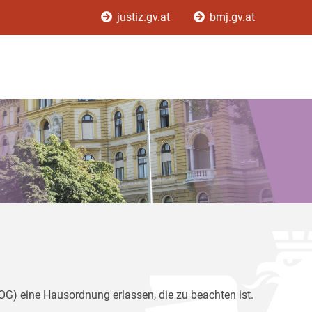
justiz.gv.at
bmj.gv.at
G) eine Hausordnung erlassen, die zu beachten ist.