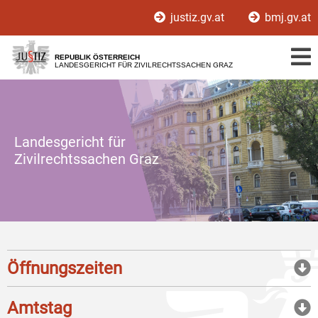
Zur
Zum
justiz.gv.at
bmj.gv.at
Hauptnavigation
Inhalt
[1]
[2]
REPUBLIK ÖSTERREICH
LANDESGERICHT FÜR ZIVILRECHTSSACHEN GRAZ
Landesgericht für
Zivilrechtssachen Graz
Öffnungszeiten
Amtstag