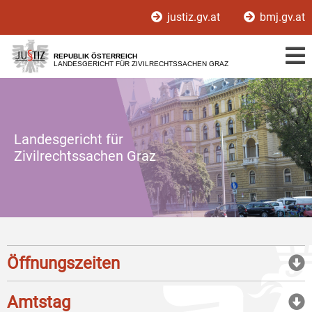
Zur
Zum
justiz.gv.at
bmj.gv.at
Hauptnavigation
Inhalt
[1]
[2]
REPUBLIK ÖSTERREICH
LANDESGERICHT FÜR ZIVILRECHTSSACHEN GRAZ
Landesgericht für
Zivilrechtssachen Graz
Öffnungszeiten
Amtstag