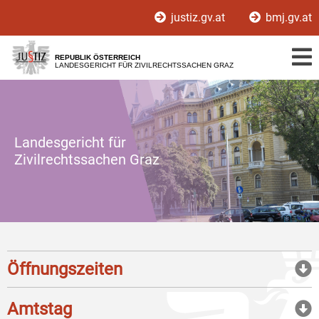
Zur
Zum
justiz.gv.at
bmj.gv.at
Hauptnavigation
Inhalt
[1]
[2]
REPUBLIK ÖSTERREICH
LANDESGERICHT FÜR ZIVILRECHTSSACHEN GRAZ
Landesgericht für
Zivilrechtssachen Graz
Öffnungszeiten
Amtstag