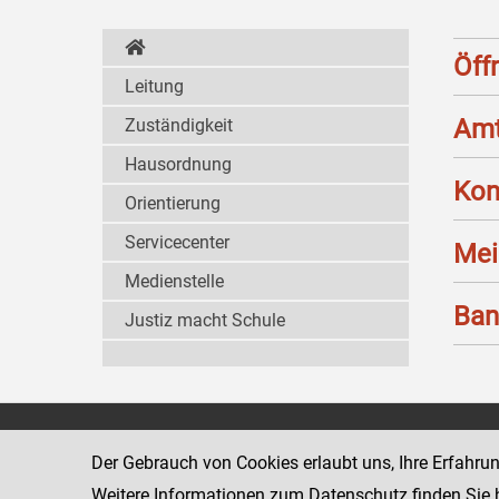
Öff
Leitung
Amt
Zuständigkeit
Hausordnung
Kon
Orientierung
Servicecenter
Mei
Medienstelle
Ban
Justiz macht Schule
Landesgericht für
8010 Graz
Der Gebrauch von Cookies erlaubt uns, Ihre Erfahru
Zivilrechtssachen Graz
Marburger Kai
Weitere Informationen zum Datenschutz finden Sie