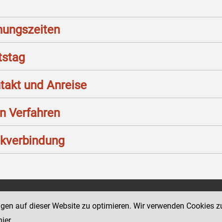
nungszeiten
stag
takt und Anreise
n Verfahren
kverbindung
Social Media Kanäle
ngen auf dieser Website zu optimieren. Wir verwenden Cookies z
 49
der Justiz und des BMJ
hier
.