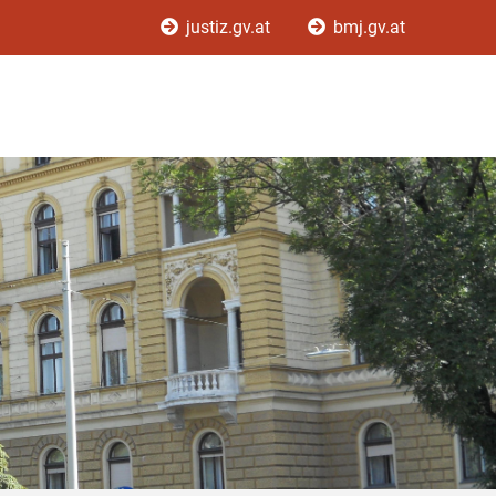
justiz.gv.at
bmj.gv.at