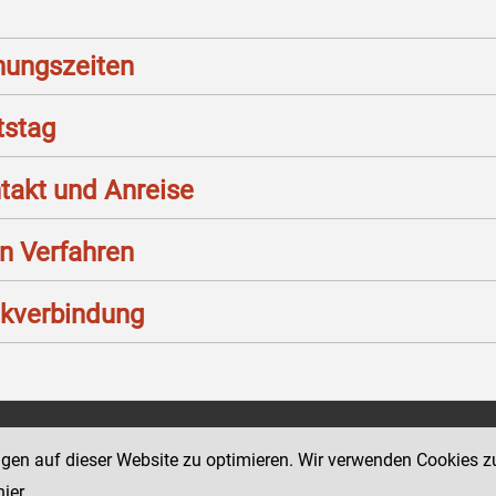
nungszeiten
stag
takt und Anreise
n Verfahren
kverbindung
Social Media Kanäle
ngen auf dieser Website zu optimieren. Wir verwenden Cookies z
 49
der Justiz und des BMJ
hier
.