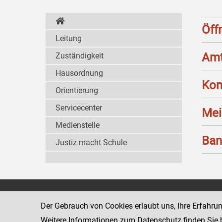
Öff
Leitung
Amt
Zuständigkeit
Hausordnung
Kon
Orientierung
Servicecenter
Mei
Medienstelle
Ban
Justiz macht Schule
Landesgericht für
8010 Graz
Der Gebrauch von Cookies erlaubt uns, Ihre Erfahru
Zivilrechtssachen Graz
Marburger Kai
Weitere Informationen zum Datenschutz finden Sie