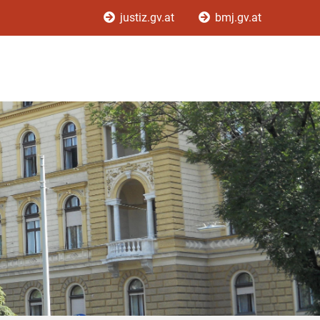
justiz.gv.at
bmj.gv.at