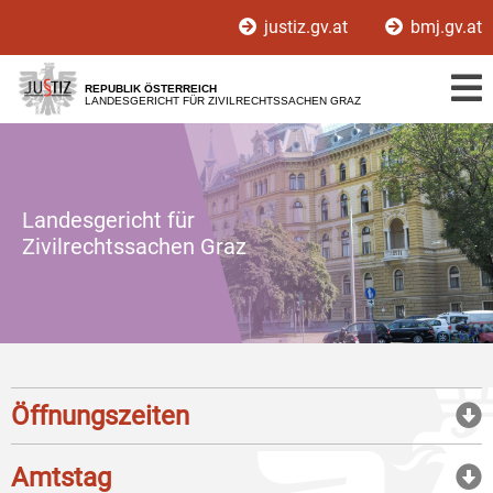
Zur
Zum
justiz.gv.at
bmj.gv.at
Hauptnavigation
Inhalt
[1]
[2]
REPUBLIK ÖSTERREICH
LANDESGERICHT FÜR ZIVILRECHTSSACHEN GRAZ
Landesgericht für
Zivilrechtssachen Graz
Öffnungszeiten
Amtstag