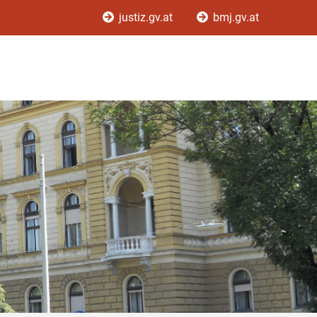
justiz.gv.at
bmj.gv.at