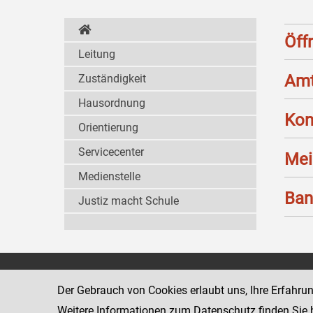
Öff
Leitung
Amt
Zuständigkeit
Hausordnung
Kon
Orientierung
Servicecenter
Mei
Medienstelle
Ban
Justiz macht Schule
Landesgericht für
8010 Graz
Der Gebrauch von Cookies erlaubt uns, Ihre Erfahru
Zivilrechtssachen Graz
Marburger Kai
Weitere Informationen zum Datenschutz finden Sie