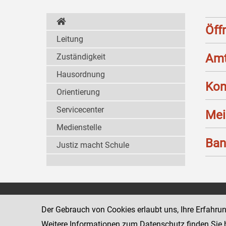
Öff
Leitung
Amt
Zuständigkeit
Hausordnung
Kon
Orientierung
Servicecenter
Mei
Medienstelle
Ban
Justiz macht Schule
Landesgericht für
8010 Graz
Der Gebrauch von Cookies erlaubt uns, Ihre Erfahru
Zivilrechtssachen Graz
Marburger Kai
Weitere Informationen zum Datenschutz finden Sie