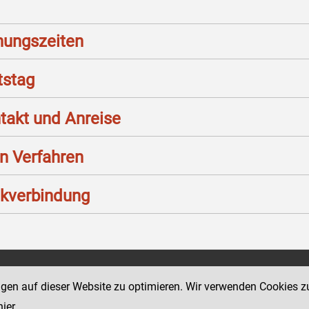
nungszeiten
stag
takt und Anreise
n Verfahren
kverbindung
Social Media Kanäle
ngen auf dieser Website zu optimieren. Wir verwenden Cookies z
 49
der Justiz und des BMJ
hier
.