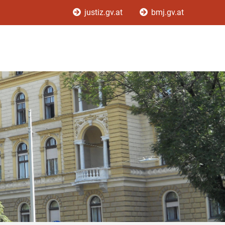
justiz.gv.at
bmj.gv.at