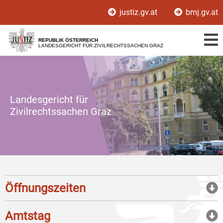
Zur
Zum
justiz.gv.at
bmj.gv.at
Hauptnavigation
Inhalt
[1]
[2]
REPUBLIK ÖSTERREICH
LANDESGERICHT FÜR ZIVILRECHTSSACHEN GRAZ
Landesgericht für
Zivilrechtssachen Graz
Öffnungszeiten
Amtstag