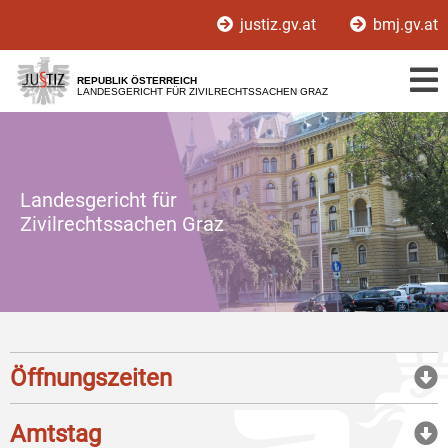
Zur
Zum
justiz.gv.at
bmj.gv.at
Hauptnavigation
Inhalt
[1]
[2]
REPUBLIK ÖSTERREICH
LANDESGERICHT FÜR ZIVILRECHTSSACHEN GRAZ
Landesgericht für
Zivilrechtssachen Graz
Öffnungszeiten
Amtstag