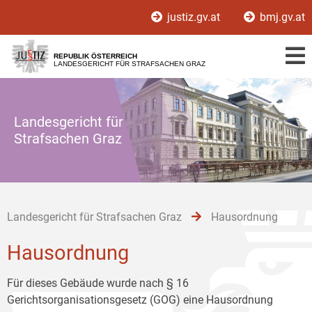
Zur
Zum
Zum
justiz.gv.at
bmj.gv.at
Hauptnavigation
Inhalt
Untermenü
[1]
[2]
[3]
REPUBLIK ÖSTERREICH
LANDESGERICHT FÜR STRAFSACHEN GRAZ
Landesgericht für
Strafsachen Graz
Landesgericht für Strafsachen Graz
Hausordnung
Hausordnung
Für dieses Gebäude wurde nach § 16
Gerichtsorganisationsgesetz (GOG) eine Hausordnung