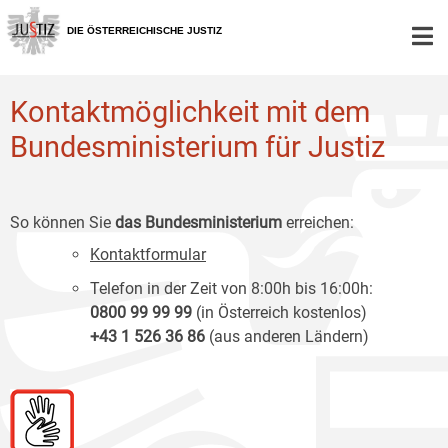
Zur
Zum
Zum
Hauptnavigation
Inhalt
Untermenü
DIE ÖSTERREICHISCHE JUSTIZ
[1]
[2]
[3]
Kontaktmöglichkeit mit dem
Bundesministerium für Justiz
So können Sie
das Bundesministerium
erreichen:
Kontaktformular
Telefon in der Zeit von 8:00h bis 16:00h:
0800 99 99 99
(in Österreich kostenlos)
+43 1 526 36 86
(aus anderen Ländern)