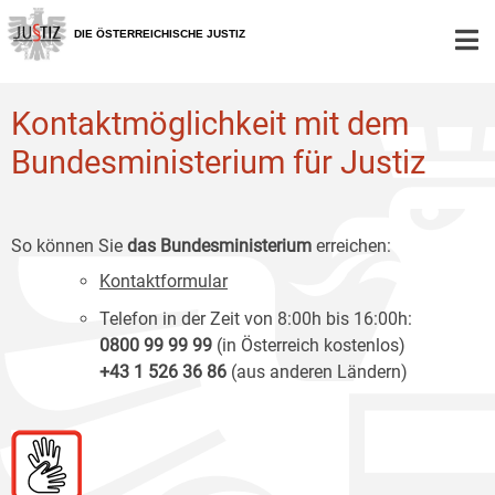
Zur
Zum
Zum
Hauptnavigation
Inhalt
Untermenü
DIE ÖSTERREICHISCHE JUSTIZ
[1]
[2]
[3]
Kontaktmöglichkeit mit dem
Bundesministerium für Justiz
So können Sie
das Bundesministerium
erreichen:
Kontaktformular
Telefon in der Zeit von 8:00h bis 16:00h:
0800 99 99 99
(in Österreich kostenlos)
+43 1 526 36 86
(aus anderen Ländern)