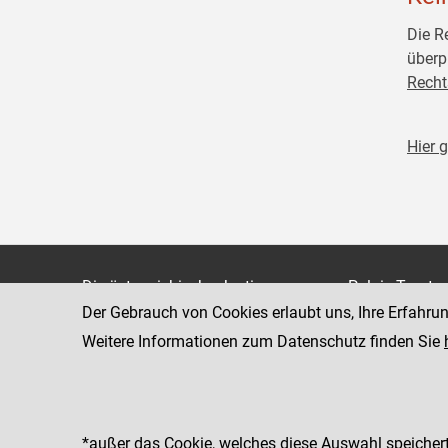
Die R
überp
Recht
Hier 
Die österreichische Justiz
Palais Trauts
Der Gebrauch von Cookies erlaubt uns, Ihre Erfahru
Museumstraß
Bundesministerium für Justiz
1070 Wien
Weitere Informationen zum Datenschutz finden Sie
justiz.gv.at
bmj.gv.at
justizonline.gv.at
*außer das Cookie, welches diese Auswahl speichert