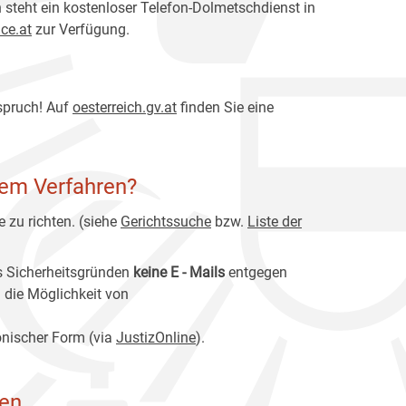
steht ein kostenloser Telefon-Dolmetschdienst in
ce.at
zur Verfügung.
spruch! Auf
oesterreich
.gv.at
finden Sie eine
nem Verfahren?
 zu richten. (siehe
Gerichtssuche
bzw.
Liste der
s Sicherheitsgründen
keine E
-
Mails
entgegen
 die Möglichkeit von
onischer Form (via
JustizOnline
).
gen