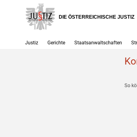
Zur
Zum
Zum
Hauptnavigation
Inhalt
Untermenü
[1]
[2]
[3]
DIE ÖSTERREICHISCHE JUSTIZ
Justiz
Gerichte
Staatsanwaltschaften
St
Ko
So kö