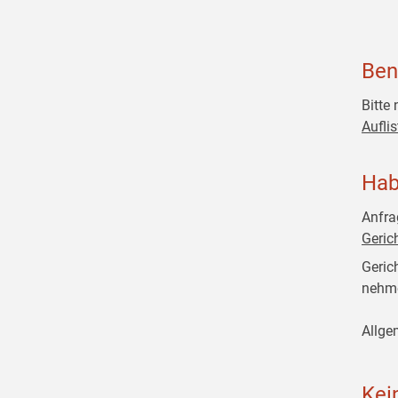
Ben
Bitte
Aufli
Hab
Anfra
Geric
Geric
nehme
Allge
Kei