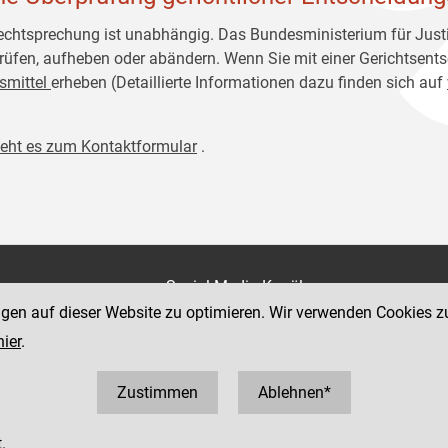
echtsprechung ist unabhängig. Das Bundesministerium für Justi
rüfen, aufheben oder abändern. Wenn Sie mit einer Gerichtsents
smittel
erheben (Detaillierte Informationen dazu finden sich auf
geht es zum Kontaktformular
.
on
Social Media Kanäle
der Justiz und des BMJ
ngen auf dieser Website zu optimieren. Wir verwenden Cookies z
e 7
hier
.
Zustimmen
Ablehnen*
.